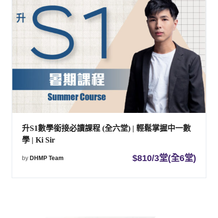
升S1數學銜接必讀課程 (全六堂) | 輕鬆掌握中一數
學 | Ki Sir
$
810/3堂(全6堂)
by
DHMP Team